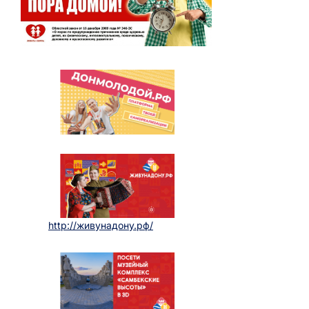
http://живунадону.рф/