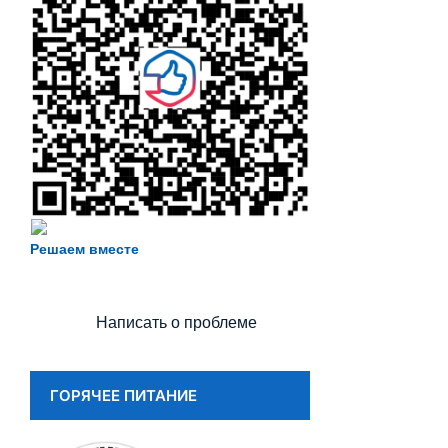
Есть предложения по организации
учебного процесса или знаете, как
Решаем вместе
сделать школу лучше?
Написать о проблеме
ГОРЯЧЕЕ ПИТАНИЕ