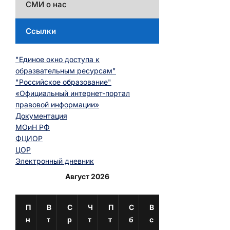
СМИ о нас
Ссылки
"Единое окно доступа к
образвательным ресурсам"
"Российское образование"
«Официальный интернет-портал
правовой информации»
Документация
МОиН РФ
ФЦИОР
ЦОР
Электронный дневник
Август 2026
П
В
С
Ч
П
С
В
н
т
р
т
т
б
с