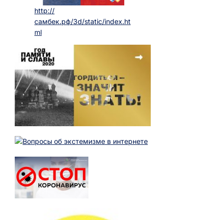
http://
самбек.рф/3d/static/index.ht
ml