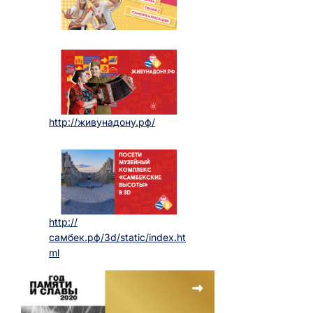
http://живунадону.рф/
http://
самбек.рф/3d/static/index.ht
ml