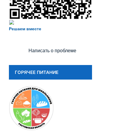
Есть предложения по организации
учебного процесса или знаете, как
Решаем вместе
сделать школу лучше?
Написать о проблеме
ГОРЯЧЕЕ ПИТАНИЕ