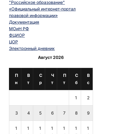
"Российское образование"
«Официальный интернет-портал
правовой информации»
Документация
МОиН РФ
ФЦИОР
ЦОР
Электронный дневник
Август 2026
П
В
С
Ч
П
С
В
н
т
р
т
т
б
с
1
2
3
4
5
6
7
8
9
1
1
1
1
1
1
1